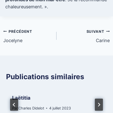
chaleureusement. ».
Navigation
PRÉCÉDENT
SUIVANT
Jocelyne
Carine
de
l’article
Publications similaires
Laëtitia
Par
Charles Didelot
4 juillet 2023