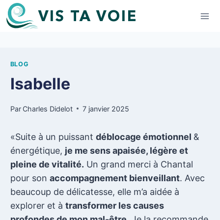
Aller
VIS TA VOIE
au
contenu
BLOG
Isabelle
Par
Charles Didelot
7 janvier 2025
«Suite à un puissant
déblocage émotionnel
&
énergétique,
je me sens apaisée, légère et
pleine de vitalité.
Un grand merci à Chantal
pour son
accompagnement bienveillant
. Avec
beaucoup de délicatesse, elle m’a aidée à
explorer et à
transformer les causes
profondes de mon mal-être
. Je la recommande