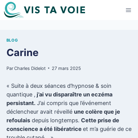
Aller
VIS TA VOIE
au
contenu
BLOG
Carine
Par
Charles Didelot
27 mars 2025
« Suite à deux séances d’hypnose & soin
quantique ,
j’ai vu disparaître un eczéma
persistant.
J’ai compris que l’événement
déclencheur avait réveillé
une colère que je
refoulais
depuis longtemps.
Cette prise de
conscience a été libératrice
et m’a guérie de ce
trouble cutané… ».