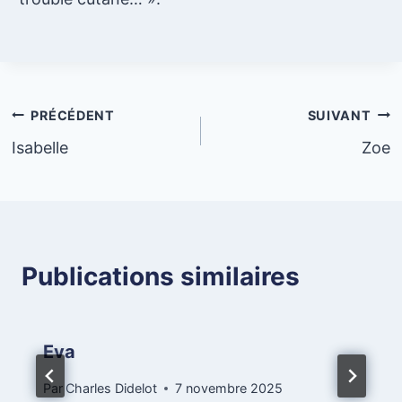
Navigation
PRÉCÉDENT
SUIVANT
Isabelle
Zoe
de
l’article
Publications similaires
Eva
Par
Charles Didelot
7 novembre 2025