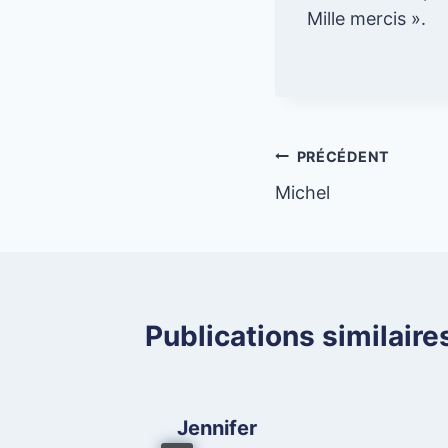
Mille mercis ».
Navigation
PRÉCÉDENT
Michel
de
l’article
Publications similaire
Jennifer