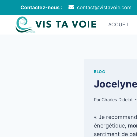
Aller
Contactez-nous :
contact@vistavoie.com
au
contenu
VIS TA VOIE
ACCUEIL
BLOG
Jocelyn
Par
Charles Didelot
« Je recommande 
énergétique,
mon
sentiment de pa