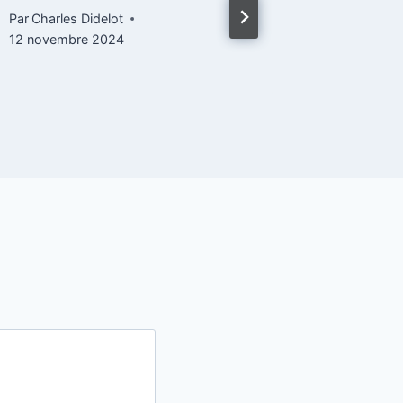
Par
Charles Didelot
Par
Charles
12 novembre 2024