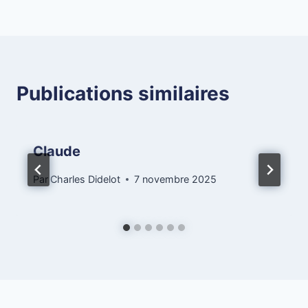
de
l’article
Publications similaires
Claude
Par
Charles Didelot
7 novembre 2025